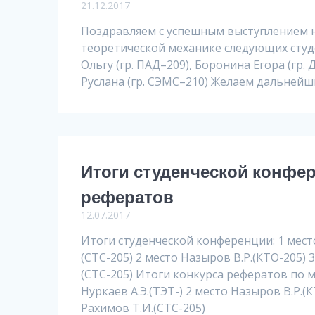
21.12.2017
Поздравляем с успешным выступлением 
теоретической механике следующих студ
Ольгу (гр. ПАД–209), Боронина Егора (гр.
Руслана (гр. СЭМС–210) Желаем дальнейши
Итоги студенческой конфе
рефератов
12.07.2017
Итоги студенческой конференции: 1 мест
(СТС-205) 2 место Назыров В.Р.(КТО-205) 
(СТС-205) Итоги конкурса рефератов по м
Нуркаев А.Э.(ТЭТ-) 2 место Назыров В.Р.(
Рахимов Т.И.(СТС-205)