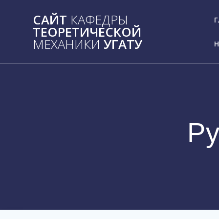
Skip
САЙТ
КАФЕДРЫ
to
Г
ТЕОРЕТИЧЕСКОЙ
content
МЕХАНИКИ
УГАТУ
Н
Ру