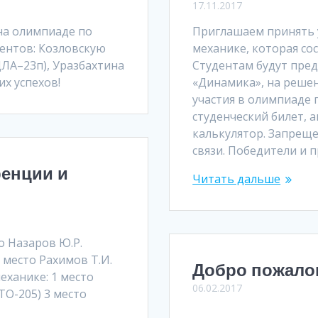
17.11.2017
на олимпиаде по
Приглашаем принять 
ентов: Козловскую
механике, которая сост
 ДЛА–23п), Уразбахтина
Студентам будут пре
х успехов!
«Динамика», на решен
участия в олимпиаде 
студенческий билет, а
калькулятор. Запрещ
связи. Победители и
ренции и
Читать дальше
о Назаров Ю.Р.
3 место Рахимов Т.И.
Добро пожалов
еханике: 1 место
06.02.2017
КТО-205) 3 место